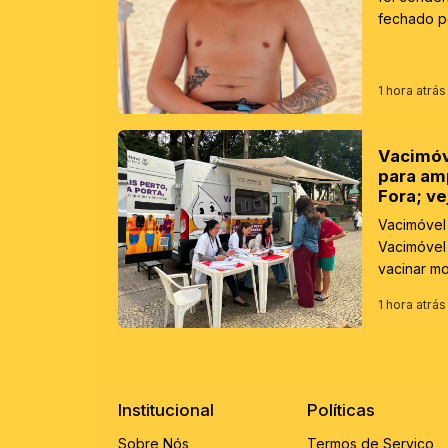
fechado p
1 hora atrás
Vacimóv
para am
Fora; v
Vacimóvel 
Vacimóvel 
vacinar mo
1 hora atrás
Institucional
Políticas
Sobre Nós
Termos de Serviço