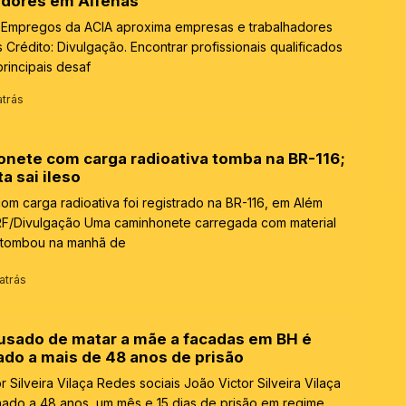
adores em Alfenas
 Empregos da ACIA aproxima empresas e trabalhadores
 Crédito: Divulgação. Encontrar profissionais qualificados
rincipais desaf
atrás
nete com carga radioativa tomba na BR-116;
a sai ileso
om carga radioativa foi registrado na BR-116, em Além
RF/Divulgação Uma caminhonete carregada com material
o tombou na manhã de
atrás
cusado de matar a mãe a facadas em BH é
do a mais de 48 anos de prisão
r Silveira Vilaça Redes sociais João Victor Silveira Vilaça
ado a 48 anos, um mês e 15 dias de prisão em regime