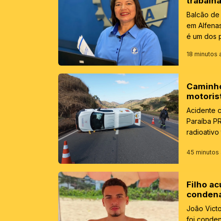
trabalh
Balcão de
em Alfenas
é um dos p
18 minutos 
Caminho
motorist
Acidente c
Paraíba P
radioativ
45 minutos 
Filho a
condena
João Victo
foi conden