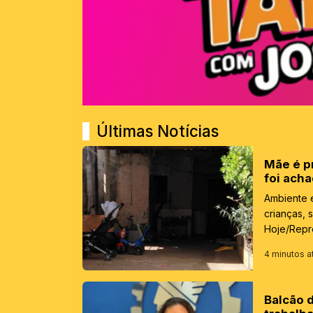
Últimas Notícias
Mãe é p
foi ach
Ambiente e
crianças, 
Hoje/Repr
4 minutos a
Balcão 